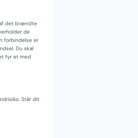
e af det brændte
verholder de
n forbindelse er
ændsel. Du skal
 et fyr et med
risiko. Står dit