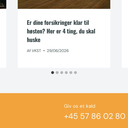
Er dine forsikringer klar til
høsten? Her er 4 ting, du skal
huske
Af
VKST
29/06/2026
Giv os et kald
+45 57 86 02 80