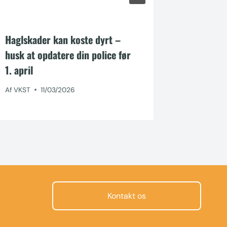
Haglskader kan koste dyrt –
Udfører 
husk at opdatere din police før
for andr
1. april
Af
admin
Af
VKST
11/03/2026
Kontakt os