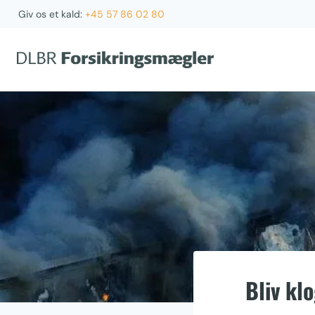
Fortsæt
Giv os et kald:
+45 57 86 02 80
til
indhold
Bliv kl