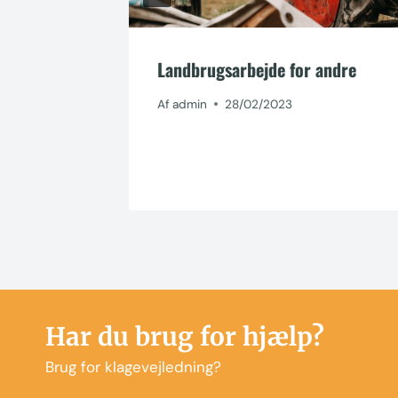
Landbrugsarbejde for andre
og
Af
admin
28/02/2023
Har du brug for hjælp?
Brug for klagevejledning?