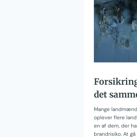
Forsikrin
det samm
Mange landmænd b
oplever flere lan
en af dem, der ha
brandrisiko. At g