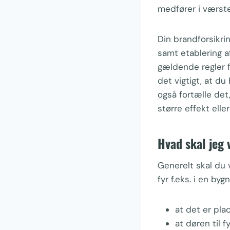
medfører i værst
Din brandforsikri
samt etablering a
gældende regler f
det vigtigt, at du
også fortælle det,
større effekt ell
Hvad skal jeg
Generelt skal du 
fyr f.eks. i en byg
at det er pla
at døren til 