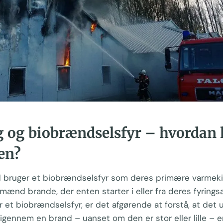
g og biobrændselsfyr – hvordan
en?
ruger et biobrændselsfyr som deres primære varmekil
dmænd brande, der enten starter i eller fra deres fyrings
r et biobrændselsfyr, er det afgørende at forstå, at det 
å igennem en brand – uanset om den er stor eller lille – 