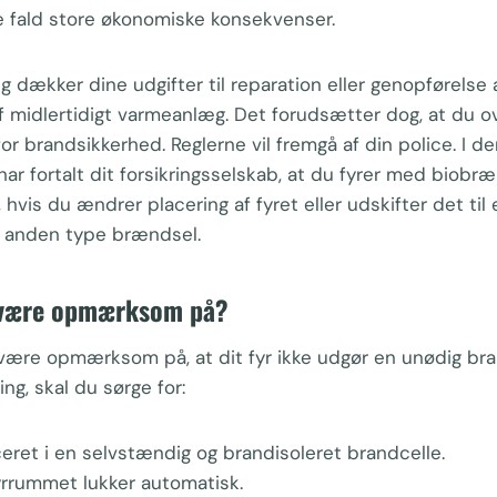
e fald store økonomiske konsekvenser.
ng dækker dine udgifter til reparation eller genopførels
f midlertidigt varmeanlæg. Det forudsætter dog, at du o
or brandsikkerhed. Reglerne vil fremgå af din police. I de
 har fortalt dit forsikringsselskab, at du fyrer med biobr
 hvis du ændrer placering af fyret eller udskifter det til
er anden type brændsel.
 være opmærksom på?
være opmærksom på, at dit fyr ikke udgør en unødig brand
ning, skal du sørge for:
ceret i en selvstændig og brandisoleret brandcelle.
fyrrummet lukker automatisk.