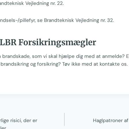
andteknisk Vejledning nr. 22.
dsels-/pillefyr, se Brandteknisk Vejledning nr. 32.
DLBR Forsikringsmægler
 brandskade, som vi skal hjælpe dig med at anmelde? El
 brandsikring og forsikring? Tøv ikke med at kontakte os.
gation
ige risici, der er
Haglpatroner a
ler