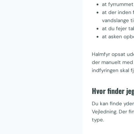
at fyrrummet 
at der inden 
vandslange til
at du fejer ta
at asken opbe
Halmfyr opsat ude
der manuelt med b
indfyringen skal f
Hvor finder je
Du kan finde yder
Vejledning. Der fin
type.