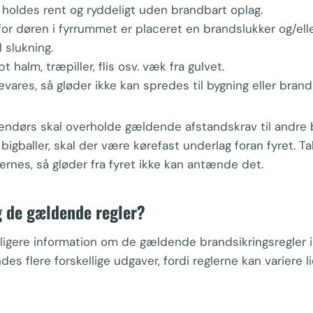
holdes rent og ryddeligt uden brandbart oplag.
for døren i fyrrummet er placeret en brandslukker og/eller
 slukning.
bt halm, træpiller, flis osv. væk fra gulvet.
vares, så gløder ikke kan spredes til bygning eller brand
ndørs skal overholde gældende afstandskrav til andre b
igballer, skal der være kørefast underlag foran fyret. Ta
jernes, så gløder fra fyret ikke kan antænde det.
g de gældende regler?
ligere information om de gældende brandsikringsregler 
des flere forskellige udgaver, fordi reglerne kan variere li