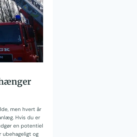
 hænger
de, men hvert år
anlæg. Hvis du er
udgør en potentiel
er ubehageligt og