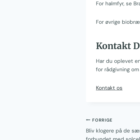
For halmfyr, se Br
For øvrige biobræn
Kontakt 
Har du oplevet en
for rådgivning om
Kontakt os
Indlægsnavi
FORRIGE
Bliv klogere på de særl
forbundet med solcel