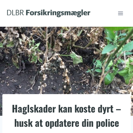
Fortsæt
til
indhold
Haglskader kan koste dyrt –
husk at opdatere din police